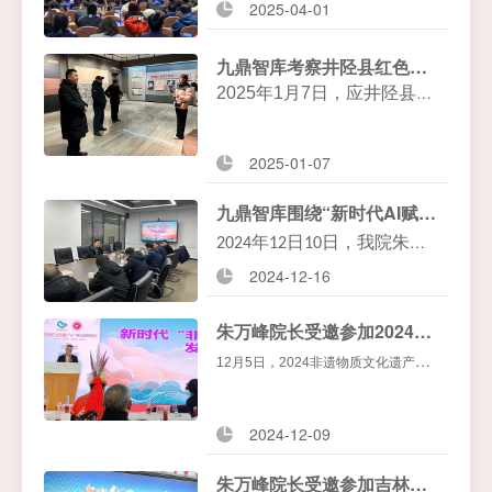
2025-04-01
会第三届一次会员代表大会
暨第八届景区创新发展论坛
九鼎智库考察井陉县红色旅游和乡村振兴协同发展
在北京国际会议中心举行，
2025
年1月7日，应井陉县人
北京九鼎辉煌旅游规划设计
民政府邀请，我院朱万峰院
院作为中景协旅游规划专委
长带领九鼎智库专家团队前
2025-01-07
会的会员代表单位出席并参
往井陉县，就红色旅游和乡
村振兴协同发展展开考察。
与了投票选举工作。
九鼎智库围绕“新时代AI赋能”助力信阳鸡公山景区高质量发展
年
日
日，我院朱万
2024
12
10
2024-12-16
峰院长受邀前往河南省信阳
市鸡公山景区实地考察
，探
朱万峰院长受邀参加2024非物质文化遗产高峰论坛并发表主题演讲
讨如何在新时代背景下推动
12
月5日，2024非遗物质文化遗产
景区的高质量发展。
（广州）高峰论坛在广州琶洲灵感创
新展馆隆重举办，我院院长朱万峰受
2024-12-09
邀参加并发表“新时代非遗与旅游融合
朱万峰院长受邀参加吉林省第二届红色旅游节并进行主题推介