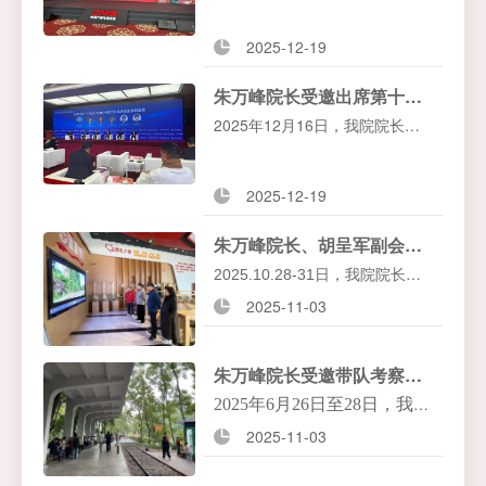
视总台隆重举办“
2026
年
蜂博园举行，
我院院长朱万
大春晚季版权文创合作
2025-12-19
峰在会上作了题为《准备好
暨马年春晚吉祥物发布
一场与消费者的约会——如
朱万峰院长受邀出席第十八届中国工业论坛
活动”，我院院长朱万峰
何成为北京工业旅游目的
2025年12月16日，我院院长朱
受邀出席此次盛会，与
地》的案例分享。
万峰受邀出席了在北京国二招宾
来自全国的文化、创意
馆举行的第十八届中国工业论
和传媒界代表齐聚一
2025-12-19
坛。
堂，共同见证
2026
年马
朱万峰院长、胡呈军副会长一行受邀考察遵义苟坝景区及百草园等项目
年春晚吉祥物的正式发
2025.10.28-31
日，我院院长朱
布。
2025-11-03
万峰与中国红色文化研究会副会
长胡呈军等一行专家，受贵州瑞
信恒达商业管理有限公司邀请，
朱万峰院长受邀带队考察重庆市沙坪坝区大河沟区域
对贵州省遵义市苟坝景区、百草
2025年6月26日至28日，我院
园等文旅项目进行了为期数日的
2025-11-03
朱万峰院长受邀带队，对重
深度考察，旨在为当地红色旅游
庆沙坪坝区大河沟区域进行