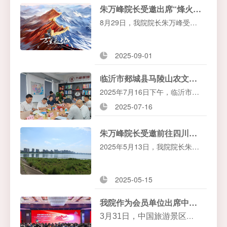
提质升级与农文旅融合发展提供
了为期三天的考察。
朱万峰院长受邀出席“烽火传薪”2025长城文化数字化创新与国际传播学术研讨会
专业指导。
8月29日，我院院长朱万峰受邀
出席了在北京延庆八达岭长城景
区举办的2025 长城文化数字化
2025-09-01
创新与国际传播学术研讨会暨
临沂市郯城县马陵山农文旅融合发展示范区项目（北京）座谈会在我院顺利召开
《万里长城》全感剧场全球首发
2025年7月16日下午，临沂市郯
八达岭店开幕活动。
城县马陵山农文旅融合发展示范
2025-07-16
区项目（北京）座谈会在北京九
朱万峰院长受邀前往四川省遂宁市指导高质量户外运动目的地建设工作
鼎辉煌会议室召开，就项目开发
2025年5月13日，我院院长朱万
与合作展开交流探讨。
峰受遂宁市文旅局邀请，带领课
题组前往遂宁市考察户外运动资
2025-05-15
源及文旅资源，并对遂宁市高质
我院作为会员单位出席中国旅游景区协会第三届一次会员代表大会暨第八届景区创新发展论坛
量户外运动目的地的建设工作给
3
月31日，中国旅游景区协
与指导。