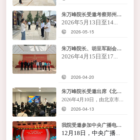
请，我院院长朱万峰率团队赴三
朱万峰院长受邀考察郑州市航空港区洧川镇与开封市启封故园等文旅项目
元食品股份有限公司，就工厂适
2026
年5月13日至14
旅化改造情况开展考察调研，并
日，朱万峰院长受邀前
2026-05-15
围绕“推进工业旅游高质量发
往河南，先后考察郑州
展”与企业进行座谈交流。
朱万峰院长、胡呈军副会长一行受邀考察长治市红色旅游资源与漳泽湖国家湿地公园等项目
市航空港区洧川镇、开
2026
年4月15日至17
封市启封故园文旅项
日，我院院长朱万峰与
目。
中国红色文化研究会副
2026-04-20
会长胡呈军等专家一行
朱万峰院长受邀出席《北京市工业厂区（产业园区）适旅化改造指引》宣贯会并作案例分享
受邀赴山西省长治市，
实地考察红色旅游资源
2026
年4月10日，由北京市经
及漳泽湖国家湿地公园
2026-04-13
济和信息化局、北京市文化
等项目。
和旅游局主办的《北京市工
我院受邀参加中央广播电视总台2026“大春晚季”版权文创合作暨马年春晚吉祥物发布活动
业厂区（产业园区）适旅化
12
月
18
日，中央广播电
改造指引》宣贯会在知蜂堂