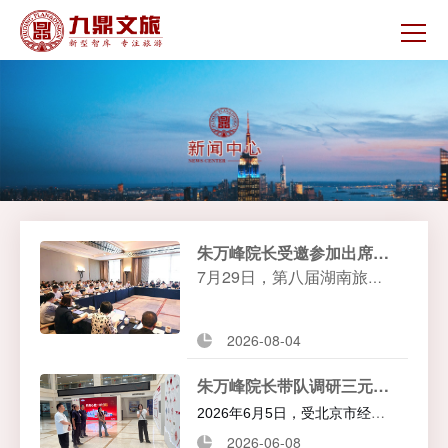
朱万峰院长受邀参加出席第八届湖南旅游发展大会专家研讨会
7
月29日，第八届湖南旅游
发展大会专家研讨会在株洲
召开，来自省内外的专家学
2026-08-04
者等为大会筹备、株洲文旅
发展把脉出招，我院院长朱
朱万峰院长带队调研三元食品，共话工厂适旅化改造新路径
万峰受邀参加出席会议。
2026
年6月5日，受北京市经济
2026-06-08
和信息化局产业经济研究中心邀