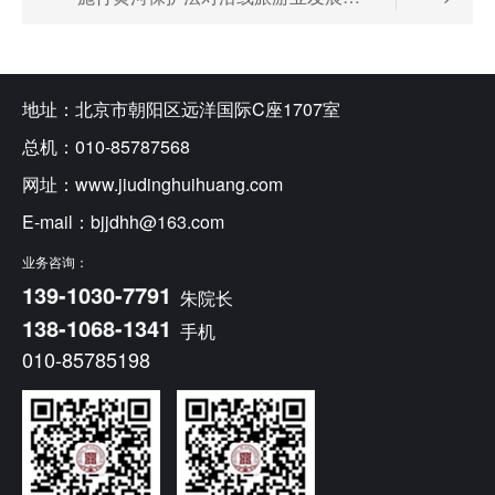
地址：北京市朝阳区远洋国际C座1707室
总机：010-85787568
网址：www.jiudinghuihuang.com
E-mail：bjjdhh@163.com
业务咨询：
1
3
9
-
1
0
3
0
-
7
7
9
1
朱院长
1
3
8
-
1
0
6
8
-
1
3
4
1
手机
010-85785198